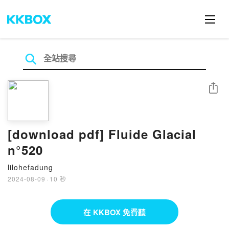
分享
[download pdf] Fluide Glacial
n°520
lilohefadung
2024-08-09
·
10 秒
在 KKBOX 免費聽