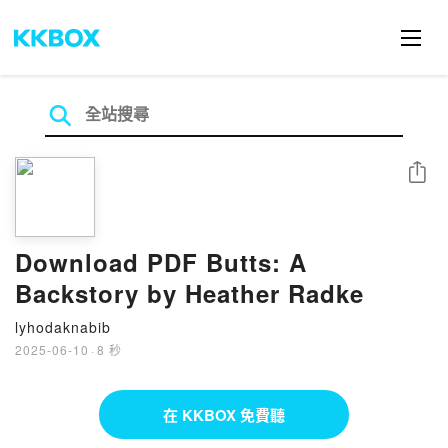
分享
Download PDF Butts: A
Backstory by Heather Radke
lyhodaknabib
2025-06-10
·
8 秒
在 KKBOX 免費聽