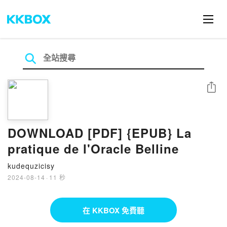
分享
DOWNLOAD [PDF] {EPUB} La
pratique de l'Oracle Belline
kudequzicisy
2024-08-14
·
11 秒
在 KKBOX 免費聽