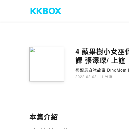
4 蘋果樹小女巫保
譯 張澤琛/ 上誼
恐龍馬麻說故事 DinoMom Be
2022-02-08
·
11 分鐘
本集介紹