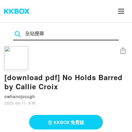
分享
[download pdf] No Holds Barred
by Callie Croix
owhanojocugh
2025-06-11
·
8 秒
在 KKBOX 免費聽