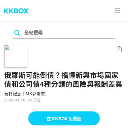
分享
俄羅斯可能倒債？搞懂新興市場國家
債和公司債4種分類的風險與報酬差異
玩轉配息｜MK郭俊宏
2022-03-16
·
25 分鐘
在 KKBOX 免費聽