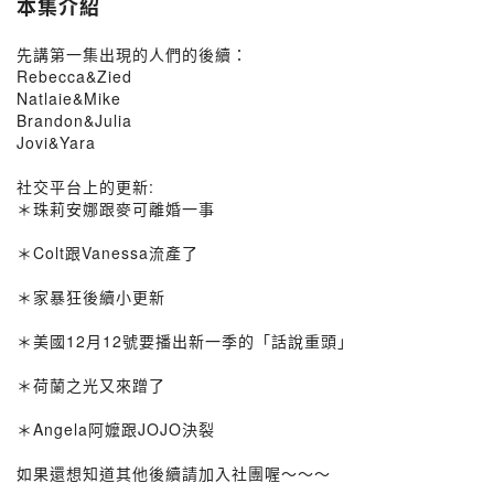
本集介紹
先講第一集出現的人們的後續：
Rebecca&Zied
Natlaie&Mike
Brandon&Julia
Jovi&Yara
社交平台上的更新:
＊珠莉安娜跟麥可離婚一事
＊Colt跟Vanessa流產了
＊家暴狂後續小更新
＊美國12月12號要播出新一季的「話說重頭」
＊荷蘭之光又來蹭了
＊Angela阿嬤跟JOJO決裂
如果還想知道其他後續請加入社團喔～～～