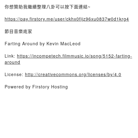
你想贊助我繼續整理八卦可以按下面連結~
https://pay.firstory.me/user/ckhx0fijz96xu0837w0d1krg4
節目音樂底家
Farting Around by Kevin MacLeod
Link:
https://incompetech.filmmusic.io/song/5152-farting-
around
License:
http://creativecommons.org/licenses/by/4.0
Powered by Firstory Hosting