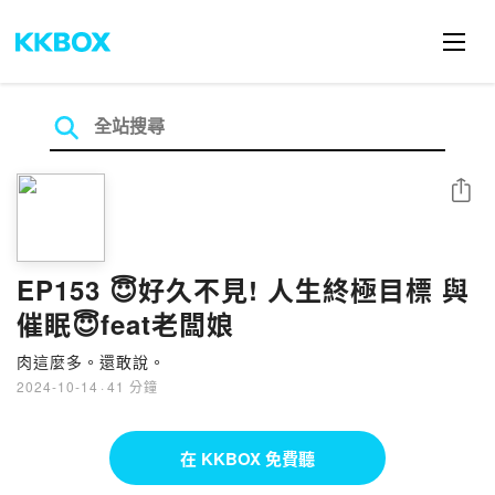
分享
EP153 😇好久不見! 人生終極目標 與
催眠😇feat老闆娘
肉這麼多。還敢說。
2024-10-14
·
41 分鐘
在 KKBOX 免費聽