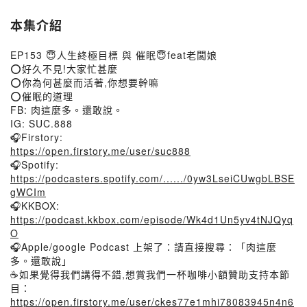
本集介紹
EP153 😇人生終極目標 與 催眠😇feat老闆娘
⭕️好久不見!大家忙甚麼
⭕️你為何甚麼而活著,你想要幹嘛
⭕️催眠的道理
FB: 肉這麼多。還敢說。
IG: SUC.888
🎧Firstory:
https://open.firstory.me/user/suc888
🎧Spotify:
https://podcasters.spotify.com/....../0yw3LseiCUwgbLBSE
gWCIm
🎧KKBOX:
https://podcast.kkbox.com/episode/Wk4d1Un5yv4tNJQyq
O
🎧Apple/google Podcast 上架了：請直接搜尋：「肉這麼
多。還敢說」
☕️如果覺得我們講得不錯,想賞我們一杯咖啡小額贊助支持本節
目：
https://open.firstory.me/user/ckes77e1mhi78083945n4n6