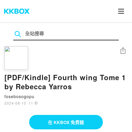
分享
[PDF/Kindle] Fourth wing Tome 1
by Rebecca Yarros
fosebosogopu
2024-08-10
·
11 秒
在 KKBOX 免費聽