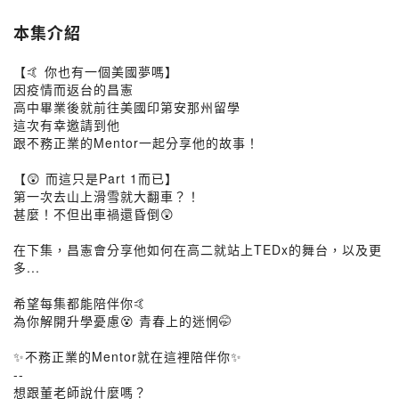
本集介紹
【🤙 你也有一個美國夢嗎】
因疫情而返台的昌憲
高中畢業後就前往美國印第安那州留學
這次有幸邀請到他
跟不務正業的Mentor一起分享他的故事！
【😲 而這只是Part 1而已】
第一次去山上滑雪就大翻車？！
甚麼！不但出車禍還昏倒😲
在下集，昌憲會分享他如何在高二就站上TEDx的舞台，以及更
多...
希望每集都能陪伴你🤙
為你解開升學憂慮😵 青春上的迷惘🤭
✨不務正業的Mentor就在這裡陪伴你✨
--
想跟董老師說什麼嗎？