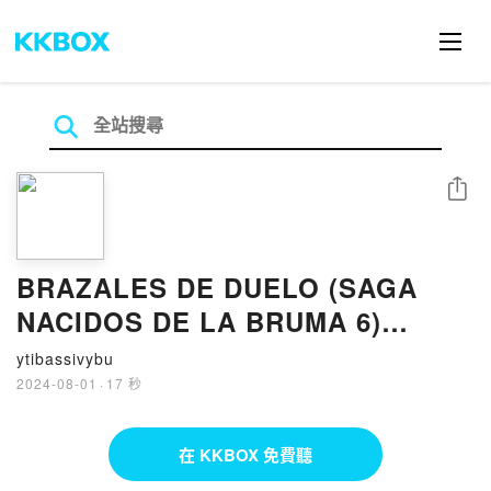
分享
BRAZALES DE DUELO (SAGA
NACIDOS DE LA BRUMA 6)
EBOOK | BRANDON SANDERSON
ytibassivybu
| Descargar libro PDF EPUB
2024-08-01
·
17 秒
在 KKBOX 免費聽