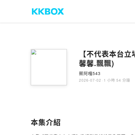
【不代表本台立場e
馨馨.飄飄)
蔡阿嘎543
2026-07-02
·
1 小時 54 分鐘
本集介紹