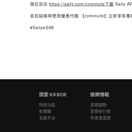
現在前往
https://saily.com/commute下載
Saily A
並在結帳時使用優惠代碼 【commute】立即享有專屬 
#SailyeSIM
探索 KKBOX
娛樂情報
特色功能
音樂趨勢
免費聽
音樂排行榜
支援平台
年度風雲榜