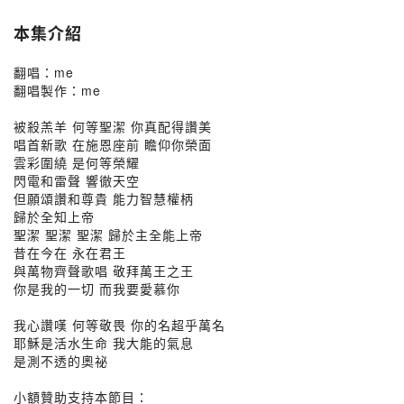
本集介紹
翻唱：me
翻唱製作：me
被殺羔羊 何等聖潔 你真配得讚美
唱首新歌 在施恩座前 瞻仰你榮面
雲彩圍繞 是何等榮耀
閃電和雷聲 響徹天空
但願頌讚和尊貴 能力智慧權柄
歸於全知上帝
聖潔 聖潔 聖潔 歸於主全能上帝
昔在今在 永在君王
與萬物齊聲歌唱 敬拜萬王之王
你是我的一切 而我要愛慕你
我心讚嘆 何等敬畏 你的名超乎萬名
耶穌是活水生命 我大能的氣息
是測不透的奧祕
小額贊助支持本節目：