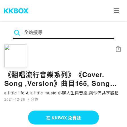
分享
《翻唱流行音樂系列》《Cover.
Song ,Version》曲目165, Song
165 約書亞樂團/啟示錄之歌
a little life & a little music 小聊人生與音樂,與你們共享觀點
2021-12-28
·
7 分鐘
在 KKBOX 免費聽