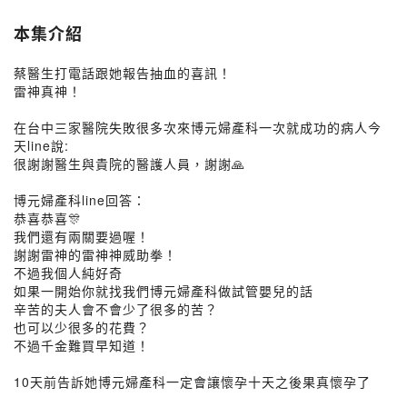
本集介紹
蔡醫生打電話跟她報告抽血的喜訊！
雷神真神！
在台中三家醫院失敗很多次來博元婦產科一次就成功的病人今
天line說:
很謝謝醫生與貴院的醫護人員，謝謝🙏
博元婦產科line回答：
恭喜恭喜🎊
我們還有兩關要過喔！
謝謝雷神的雷神神威助拳！
不過我個人純好奇
如果一開始你就找我們博元婦產科做試管嬰兒的話
辛苦的夫人會不會少了很多的苦？
也可以少很多的花費？
不過千金難買早知道！
10天前告訴她博元婦產科一定會讓懷孕十天之後果真懷孕了