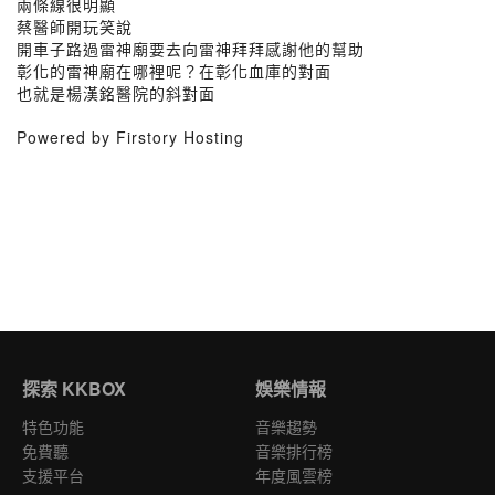
兩條線很明顯
蔡醫師開玩笑說
開車子路過雷神廟要去向雷神拜拜感謝他的幫助
彰化的雷神廟在哪裡呢？在彰化血庫的對面
也就是楊漢銘醫院的斜對面
Powered by Firstory Hosting
探索 KKBOX
娛樂情報
特色功能
音樂趨勢
免費聽
音樂排行榜
支援平台
年度風雲榜