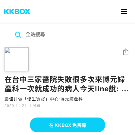
分享
在台中三家醫院失敗很多次來博元婦
產科一次就成功的病人今天line說: 很
謝謝醫生與貴院的醫護人員，謝謝🙏
最佳訂做「優生寶寶」中心:博元婦產科
2020-11-24
·
1 分鐘
在 KKBOX 免費聽