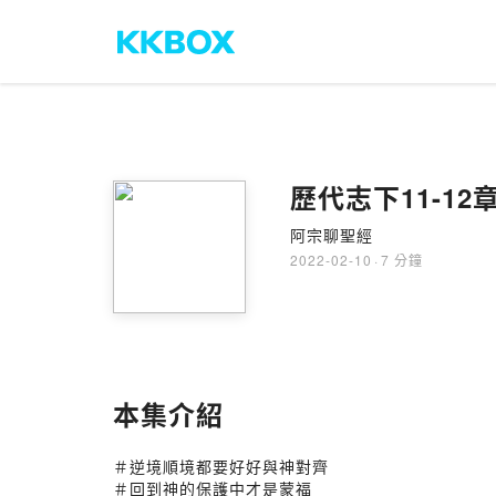
歷代志下11-1
阿宗聊聖經
2022-02-10
·
7 分鐘
本集介紹
＃逆境順境都要好好與神對齊
＃回到神的保護中才是蒙福