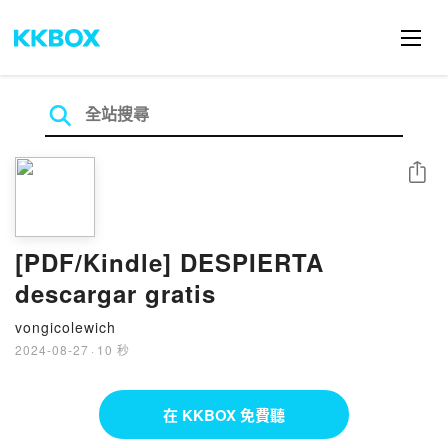
分享
[PDF/Kindle] DESPIERTA
descargar gratis
vongicolewich
2024-08-27
·
10 秒
在 KKBOX 免費聽