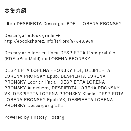
本集介紹
Libro DESPIERTA Descargar PDF - LORENA PRONSKY
Descargar eBook gratis ➡
http://ebooksharez.info/fs/libro/94646/969
Descargar o leer en línea DESPIERTA Libro gratuito
(PDF ePub Mobi) de LORENA PRONSKY.
DESPIERTA LORENA PRONSKY PDF, DESPIERTA
LORENA PRONSKY Epub, DESPIERTA LORENA
PRONSKY Leer en línea , DESPIERTA LORENA
PRONSKY Audiolibro, DESPIERTA LORENA PRONSKY
VK, DESPIERTA LORENA PRONSKY Kindle, DESPIERTA
LORENA PRONSKY Epub VK, DESPIERTA LORENA
PRONSKY Descargar gratis
Powered by Firstory Hosting