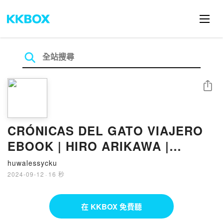
分享
CRÓNICAS DEL GATO VIAJERO
EBOOK | HIRO ARIKAWA |
Descargar libro PDF EPUB
huwalessycku
2024-09-12
·
16 秒
在 KKBOX 免費聽