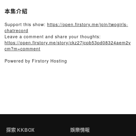
本集介紹
Support this show:
https://open.firstory.me/join/twogirls-
chatrecord
Leave a comment and share your thoughts:
https://open.firstory.me/story/ckz27jcpb53pd08324aem2v
cm?m=comment
Powered by Firstory Hosting
探索 KKBOX
娛樂情報