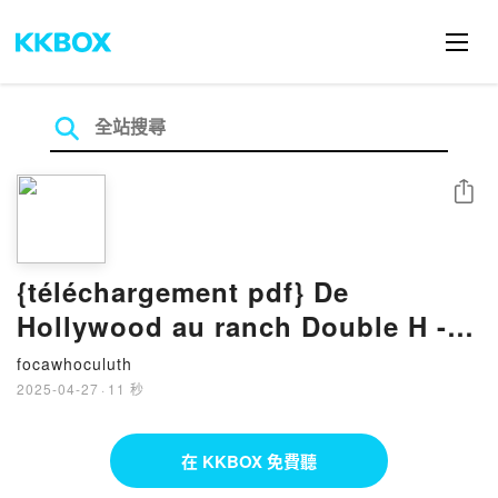
分享
{téléchargement pdf} De
Hollywood au ranch Double H -
L'héritière amoureuse
focawhoculuth
2025-04-27
·
11 秒
在 KKBOX 免費聽