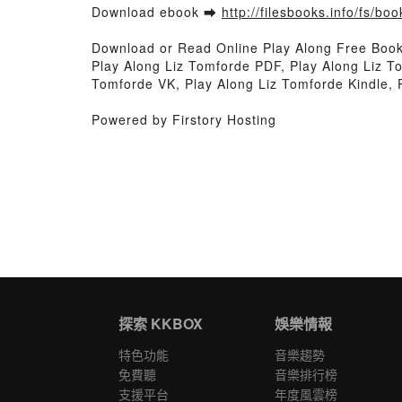
Download ebook ➡
http://filesbooks.info/fs/b
Download or Read Online Play Along Free Boo
Play Along Liz Tomforde PDF, Play Along Liz T
Tomforde VK, Play Along Liz Tomforde Kindle,
Powered by Firstory Hosting
探索 KKBOX
娛樂情報
特色功能
音樂趨勢
免費聽
音樂排行榜
支援平台
年度風雲榜