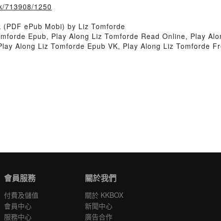
ook/713908/1250
k (PDF ePub Mobi) by Liz Tomforde
omforde Epub, Play Along Liz Tomforde Read Online, Play Alo
 Play Along Liz Tomforde Epub VK, Play Along Liz Tomforde 
會員服務
關於我們
付費及儲值
關於 KKBOX
會員中心
新聞中心
服務中心
廣告合作