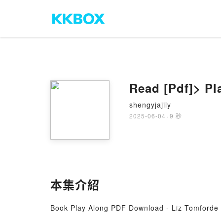
Read [Pdf]> Pl
shengyjajily
2025-06-04
·
9 秒
本集介紹
Book Play Along PDF Download - Liz Tomforde