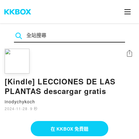
分享
[Kindle] LECCIONES DE LAS
PLANTAS descargar gratis
inodychykoch
2024-11-28
·
9 秒
在 KKBOX 免費聽