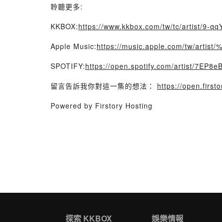
聆聽更多:
KKBOX:
https://www.kkbox.com/tw/tc/artist/9-q
Apple Music:
https://music.apple.com/tw/a
SPOTIFY:
https://open.spotify.com/artist/
留言告訴我你對這一集的想法：
https://open.firs
Powered by Firstory Hosting
探索 KKBOX
娛樂情報