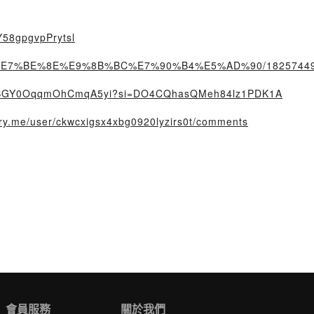
qY58gpgvpPrytsl
rtist/%E7%BE%8E%E9%8B%BC%E7%90%B4%E5%AD%90/1825744
7EP8eBGY0OqqmOhCmqA5yi?si=DO4CQhasQMeh84lz1PDK1A
tory.me/user/ckwcxigsx4xbg0920lyzirs0t/comments
會員服務
關於我們