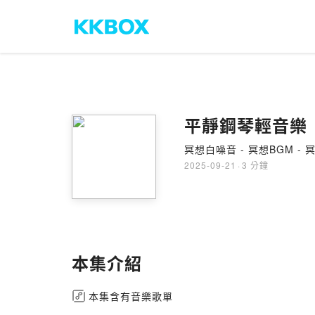
平靜鋼琴輕音樂
冥想白噪音 - 冥想BGM - 
2025-09-21
·
3 分鐘
本集介紹
本集含有音樂歌單