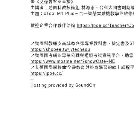
🔴《艾葆會客室直播》
主講者：勁園科教技術組 林源忠、台科大圖書副總編
主題：xTool M1 Plus三合一智慧雷雕機教學與
歡迎企業合作夥伴洽詢
https://ipoe.cc/Teacher/
📍勁園科教蝦皮商城📚各類專業教科書、檢定書及S
https://shopee.tw/jytechedu
📍勁園國考網📝專業公職與證照考試資訊平台，助
https://www.mosme.net/?showCate=NE
📍艾葆國際學校🎓全齡教育與終身學習的線上課程
https://ipoe.cc/
--
Hosting provided by SoundOn