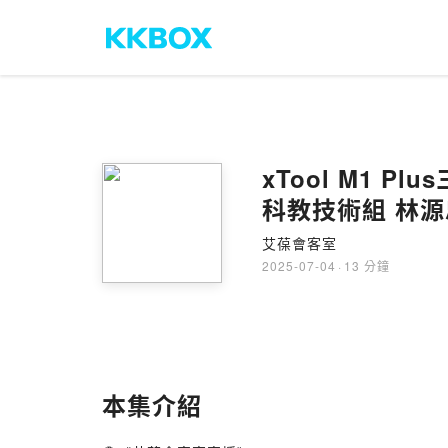
xTool M1
科教技術組 林
艾葆會客室
2025-07-04
·
13 分鐘
本集介紹