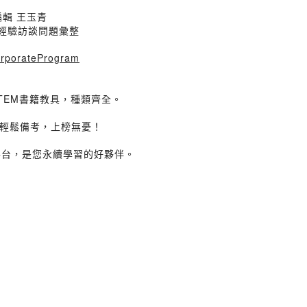
輯 王玉青
維修經驗訪談問題彙整
CorporateProgram
TEM書籍教具，種類齊全。
您輕鬆備考，上榜無憂！
平台，是您永續學習的好夥伴。