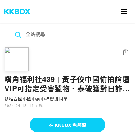
分享
嘴角福利社439 | 黃子佼中國偷拍論壇
VIP可指定受害獵物、泰破獲對日詐騙
集團
幼稚園國小國中高中補習班同學
2024-04-18
·
16 分鐘
在 KKBOX 免費聽