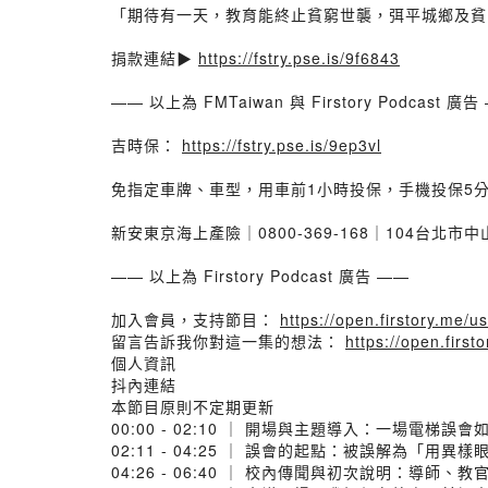
「期待有一天，教育能終止貧窮世襲，弭平城鄉及貧
捐款連結▶️
https://fstry.pse.is/9f6843
—— 以上為 FMTaiwan 與 Firstory Podcast 廣告
吉時保：
https://fstry.pse.is/9ep3vl
免指定車牌、車型，用車前1小時投保，手機投保5
新安東京海上產險｜0800-369-168｜104台北市
—— 以上為 Firstory Podcast 廣告 ——
加入會員，支持節目：
https://open.firstory.me/
留言告訴我你對這一集的想法：
https://open.firs
個人資訊
抖內連結
本節目原則不定期更新
00:00 - 02:10 ｜ 開場與主題導入：一場電梯誤
02:11 - 04:25 ｜ 誤會的起點：被誤解為「用異
04:26 - 06:40 ｜ 校內傳聞與初次說明：導師、