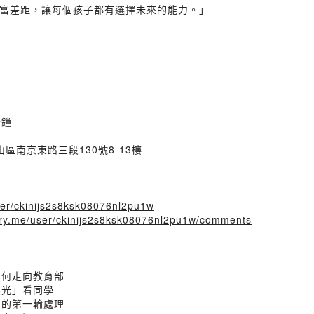
富差距，讓每個孩子都有選擇未來的能力。」
 ——
分鐘
中山區南京東路三段130號8-13樓
user/ckinijs2s8ksk08076nl2pu1w
tory.me/user/ckinijs2s8ksk08076nl2pu1w/comments
會如何走向教育部
樣眼光」看同學
教官的第一輪處理