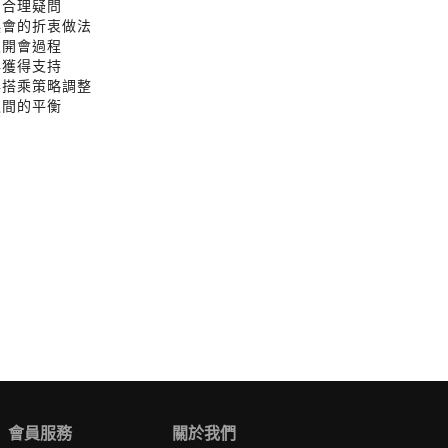
提出合理疑問
解誤會的折衷做法
再次開會過程
相與獲得支持
商與搭乘策略調整
心之間的平衡
會員服務
關於我們