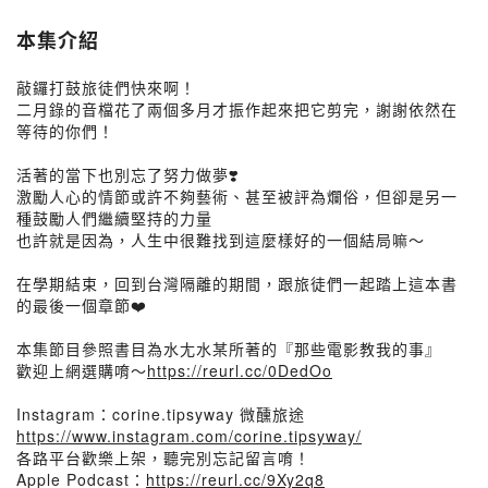
本集介紹
敲鑼打鼓旅徒們快來啊！
二月錄的音檔花了兩個多月才振作起來把它剪完，謝謝依然在
等待的你們！
活著的當下也別忘了努力做夢❣️
激勵人心的情節或許不夠藝術、甚至被評為爛俗，但卻是另一
種鼓勵人們繼續堅持的力量
也許就是因為，人生中很難找到這麼樣好的一個結局嘛～
在學期結束，回到台灣隔離的期間，跟旅徒們一起踏上這本書
的最後一個章節❤️
本集節目參照書目為水尢水某所著的『那些電影教我的事』
歡迎上網選購唷～
https://reurl.cc/0DedOo
Instagram：corine.tipsyway 微醺旅途
https://www.instagram.com/corine.tipsyway/
各路平台歡樂上架，聽完別忘記留言唷！
Apple Podcast：
https://reurl.cc/9Xy2q8