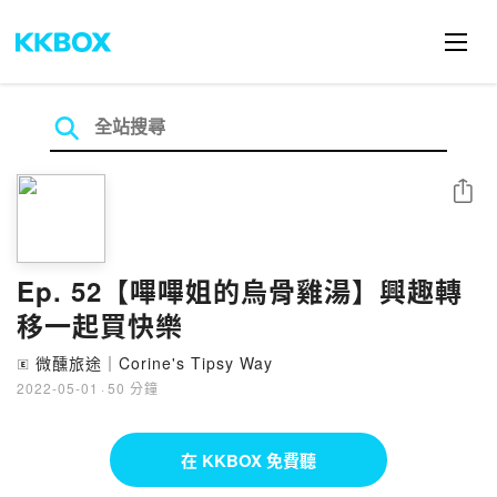
分享
Ep. 52【嗶嗶姐的烏骨雞湯】興趣轉
移一起買快樂
微醺旅途｜Corine's Tipsy Way
🄴
2022-05-01
·
50 分鐘
在 KKBOX 免費聽