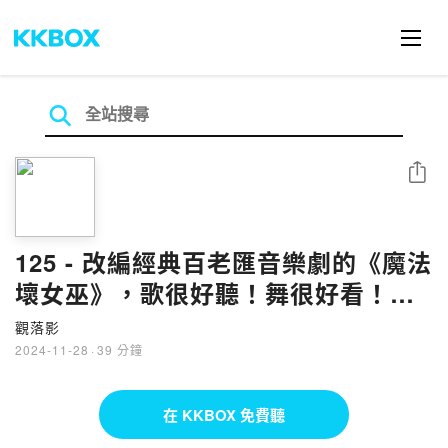
分享
125 - 改編經典百老匯音樂劇的《魔法
壞女巫》，歌很好聽！舞很好看！但
導演你片長再這麼不節制你試試看
觀落影
2024-11-28
·
39 分鐘
在 KKBOX 免費聽