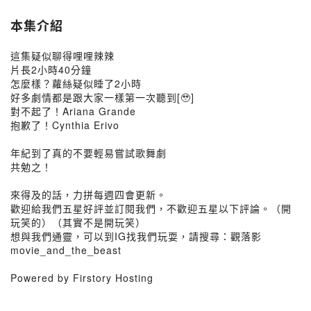
本集介紹
這集疑似聊得哩哩辣辣
片長2小時40分鐘
怎麼樣？蘿絲疑似睡了2小時
好多劇情都是跟大家一樣第一次聽到[🥹]
對不起了！Ariana Grande
抱歉了！Cynthia Erivo
年紀到了真的不要輕易嘗試歌舞劇
共勉之！
來得及的話，力拼每週四會更新。
歡迎給我們五星好評並訂閱我們，不歡迎五星以下評論。（開
玩笑的）（其實不是開玩笑）
想與我們通靈，可以到IG找我們玩耍，請搜尋：觀落影
movie_and_the_beast⁣⁣⁣⁣⁣
Powered by Firstory Hosting