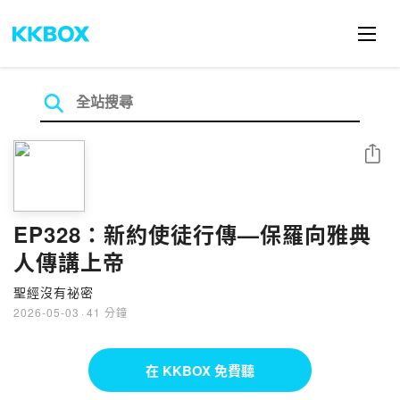
分享
EP328：新約使徒行傳—保羅向雅典
人傳講上帝
聖經沒有祕密
2026-05-03
·
41 分鐘
在 KKBOX 免費聽