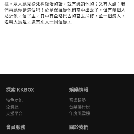
據。眾人聽見從死裡復活的話，就有譏誚他的；又有人說：我
們再聽你講這個吧！於是保羅從他們當中出去了。但有幾個人
貼近他，信了主，其中有亞略巴古的官丟尼修，並一個婦人，
名叫大馬哩，還有別人一同信從。
探索 KKBOX
娛樂情報
特色功能
音樂趨勢
免費聽
音樂排行榜
支援平台
年度風雲榜
會員服務
關於我們