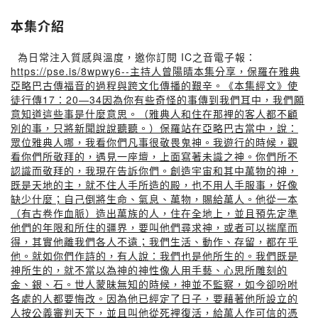
本集介紹
為日常注入質感與溫度，邀你訂閱 IC之音電子報：
https://pse.is/8wpwy6--主持人曾陽晴本集分享，保羅在雅典
亞略巴古傳福音的過程與跨文化傳播的艱辛。《本集經文》使
徒行傳17：20—34因為你有些奇怪的事傳到我們耳中，我們願
意知道這些事是什麼意思。（雅典人和住在那裡的客人都不顧
別的事，只將新聞說說聽聽。）保羅站在亞略巴古當中，說：
眾位雅典人哪，我看你們凡事很敬畏鬼神。我遊行的時候，觀
看你們所敬拜的，遇見一座壇，上面寫著未識之神。你們所不
認識而敬拜的，我現在告訴你們。創造宇宙和其中萬物的神，
既是天地的主，就不住人手所造的殿，也不用人手服事，好像
缺少什麼；自己倒將生命、氣息、萬物，賜給萬人。他從一本
（有古卷作血脈）造出萬族的人，住在全地上，並且預先定準
他們的年限和所住的疆界，要叫他們尋求神，或者可以揣摩而
得，其實他離我們各人不遠；我們生活、動作、存留，都在乎
他。就如你們作詩的，有人說：我們也是他所生的。我們既是
神所生的，就不當以為神的神性像人用手藝、心思所雕刻的
金、銀、石。世人蒙昧無知的時候，神並不監察，如今卻吩咐
各處的人都要悔改。因為他已經定了日子，要藉著他所設立的
人按公義審判天下，並且叫他從死裡復活，給萬人作可信的憑