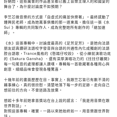
好納悶，這些厲害的作品甚至都已搬上音樂主理人的和國宴的
舞台了，為什麼討論度不如預期？
李竺芯做音樂的方式是「自虐式的痛並快樂著」。最終感動了
鍾興民老師，成為她萬事俱備的那一道東風，擔任這一張《水
Suí 》專輯的共同製作人，成為完整她所有創作的「總加速
師」。
《水》這張專輯中，討論度最高的《足芳足芳》，是她向法語
朋友認真鑽研法語咬字發音與台語的共通性內化成獨創的法語
腔台語歌，Trance風格的《懸踏仔咬跤》、從小練就演歌功底
的《Sakura Gansha》、還有深厚演唱功力的《拄拄仔離開》
每一句尾音的處理都讓人讚嘆，專輯每一首歌藏著各種用心與
創意，細細品味會發現各種驚喜。
十幾年前的畫面歷歷在目，事實上，我跟竺芯皆已有數不清的
藉事練心，真的很欣慰，清楚地落下每一步的足跡，走向自己
想前往的方向，不曾迷路及放棄。
想起十多年前她拿首獎站在台上說的感言：「我是用音樂在跟
世界對話」。
對照這張專輯，確實，一路以來她始終如一，用音樂跟世界對
話。