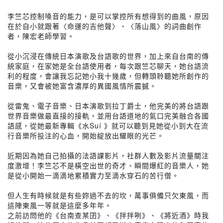
李竺芯控制嗓音的能力，是可以掌控所有想得到的曲風，原因
在於自小就跟著〈命運的吉他聲〉、〈落山風〉的詞曲創作
者，陳宏老師學習。
從小沉浸在傳統日本演歌及台語歌的世界，加上來自台南的傳
統家庭，在家她是全台語使用者，每次跟竺芯聊天，她台語流
利的程度，會讓我忘記她小我十幾歲，但轉頭聆聽她所創作的
音樂，又會被她富含濃厚的異國風情所震撼。
從雷鬼、電子音樂、日本演歌到拉丁爵士，他完美的將台語跟
世界音樂做最直接的接軌，並用台語道地的氣口完美融合各國
語感，從她最新專輯《水Suí 》就可以聽到見她從小到大在流
行音樂所投注的心血，開始綻放出耀眼的光芒。
近期因為她自己拍攝的法語課影片，社群人數及影片流量關注
度激增！李竺芯不是橫空出世的奇才、瞬間爆紅的音樂人，她
是從小開始一滴滴地累積實力至滴水穿石的苦行僧。
但人生有時候就是有些妳過不去的坎，萬事俱備只欠東風，而
這陣東風一等就是這麼多年年。
之前訪問他的《台南查某囝》、《拌拌咧》、《將近酒》時我