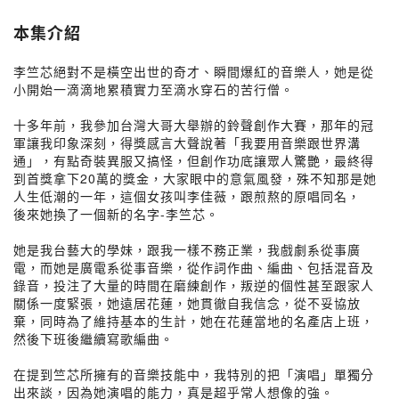
本集介紹
李竺芯絕對不是橫空出世的奇才、瞬間爆紅的音樂人，她是從
小開始一滴滴地累積實力至滴水穿石的苦行僧。
十多年前，我參加台灣大哥大舉辦的鈴聲創作大賽，那年的冠
軍讓我印象深刻，得獎感言大聲說著「我要用音樂跟世界溝
通」，有點奇裝異服又搞怪，但創作功底讓眾人驚艷，最終得
到首獎拿下20萬的獎金，大家眼中的意氣風發，殊不知那是她
人生低潮的一年，這個女孩叫李佳薇，跟煎熬的原唱同名，
後來她換了一個新的名字-李竺芯。
她是我台藝大的學妹，跟我一樣不務正業，我戲劇系從事廣
電，而她是廣電系從事音樂，從作詞作曲、編曲、包括混音及
錄音，投注了大量的時間在磨練創作，叛逆的個性甚至跟家人
關係一度緊張，她遠居花蓮，她貫徹自我信念，從不妥協放
棄，同時為了維持基本的生計，她在花蓮當地的名產店上班，
然後下班後繼續寫歌編曲。
在提到竺芯所擁有的音樂技能中，我特別的把「演唱」單獨分
出來談，因為她演唱的能力，真是超乎常人想像的強。