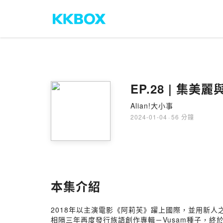
EP.28 | 集美
Alian!大小事
2024-01-04
·
56 分鐘
本集介紹
2018年以主演電影《阿莉芙》躍上國際，並用新人
相隔三年再度發行族語創作專輯－Vusam種子，終於來