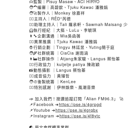
🙍監製｜Pisuy Masaw、ACI HIRYO
🧑‍🦱編審｜高碧歆、Tjuku Kawac 潘雅娟
🧑‍🚀製作人｜Monkey 徐嘉祥
🤵‍♀️主持人｜RĒD°芮德
🙎‍♂️助理主持人｜Tali 羅承軒、Sawmah·Maisang
🦸執行經紀 ｜大摳、LuLu、李毓琪
👩‍🔧企劃溝通 ｜Mia吳函蒨
👩‍⚖️異業推廣 ｜Tjuku Kawac 潘雅娟
🧛行銷企劃 ｜Tingyu 林廷昱、Yuting簡于庭
🧑‍🌾社群統籌 ｜CiaCia 謝雨涵
👩‍🏭社群操作 ｜Atjang朱家駿、Langus 蔡怡蓁
🙎‍♂️行政協力 ｜kuljelje patiya 陳政穎
📸動態攝影 ｜Langus 蔡怡蓁
🙎‍♂️成音協力 ｜黃璿哲
🧑‍🎨後製統籌 ｜KenLee
🙇‍♂️特別感謝 ｜伊林娛樂、風潮音樂
📣 加入我們！按讚追蹤訂閱「Alian FM96.3」 🚀
📌Facebook ➔
https://pse.is/4grpgd
📌Youtube ➔
https://pse.is/4grqbx
📌Instagram ➔
https://pse.is/4f8ytc
🌏 原文會媒體事業群