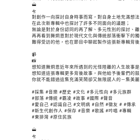
🗻
🛸
對創作一向探討自身時事而寫，對自身土地充滿想法
在此次新專輯中也探討了許多不同面向的議題；
無論是對於身份認同的再了解、多元性別的探討、離
再再看到舞炯恩對於現代文化與傳統部落衝擊下的獨
難得受訪的他，也在節目中聊起製作這張新專輯背後所
📹
📸
想知道舞炯恩近年來所遇到的光怪陸離的人生故事是如
想知道這張專輯更多背後故事，與他給予後輩們的鼓勵話
你就不能錯過這集充滿笑鬧卻又無限感人的－集美麗與
#採集 #音樂 #歷史 #文化 #多元性向 #多元族群
#部落 #傳統 #霸凌 #故事 #國際 #聲音
#愛自己 #認識自己 #文明病 #自然 #徵友 # #傳承
#新生代創作人 #保存 #音樂 #歌謠 #吟唱 #專輯
#東排灣 #原住民族
🗻
🛸