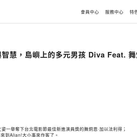
會員中心
服務中心
特
麗與智慧，島嶼上的多元男孩 Diva Feat.
之姿一舉奪下台北電影節最佳新進演員獎的舞炯恩·加以法利得；
到Alian!大小事來作客了。