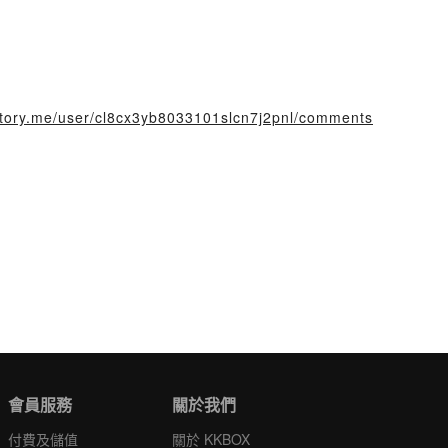
rstory.me/user/cl8cx3yb8033101slcn7j2pnl/comments
會員服務
關於我們
付費及儲值
關於 KKBOX