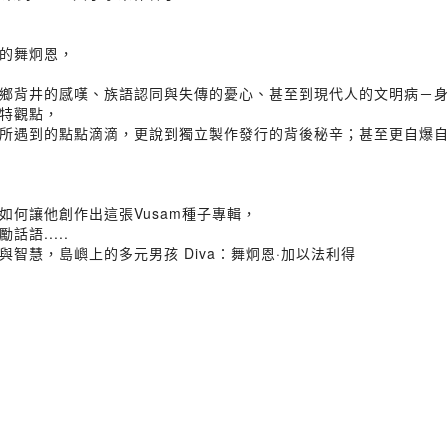
的舞炯恩，
鄉背井的感嘆、族語認同與失傳的憂心、甚至到現代人的文明病－
特觀點，
遇到的點點滴滴，更說到獨立製作發行的背後秘辛；甚至更自爆自己小
何讓他創作出這張Vusam種子專輯，
語.....
智慧，島嶼上的多元男孩 Diva：舞炯恩·加以法利得