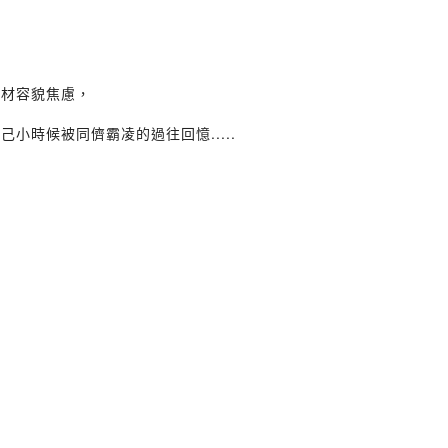
身材容貌焦慮，
時候被同儕霸凌的過往回憶.....