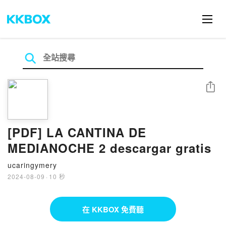
分享
[PDF] LA CANTINA DE
MEDIANOCHE 2 descargar gratis
ucaringymery
2024-08-09
·
10 秒
在 KKBOX 免費聽