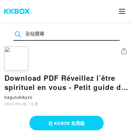
分享
Download PDF Réveillez l’être
spirituel en vous - Petit guide de
spiritualité à l'usage de tous
bagutukikyxo
2024-09-08
·
13 秒
在 KKBOX 免費聽