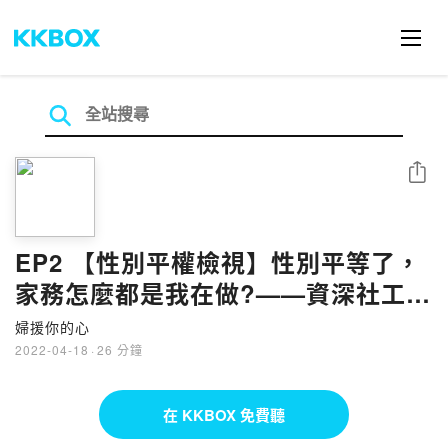
分享
EP2 【性別平權檢視】性別平等了，
家務怎麼都是我在做?——資深社工談
家務分工中的性別議題
婦援你的心
2022-04-18
·
26 分鐘
在 KKBOX 免費聽