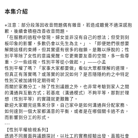
本集介紹
※注意：部分段落因收音問題偶有雜音，若造成聽覺不適深感抱
歉，後續會積極改善收音問題。
「在服務的過程中發現，婦女並非沒有自己的想法；但受到刻
板印象的影響，多數仍會以先生為主。」、「即便她們很想要
解開這樣的束縛，但其實還有很多的枷鎖，是難以掙脫的；性
別平等除了女性的意識覺醒，它更需要友善的空間，多一些尊
重、少一些歧視，性別平等從小做起。」——小孟
性別平權了嗎？「家事大家都要做」看似大眾都理解的道理，
但真正有落實嗎？或落實的狀況如何？是否隱隱約約之中特定
性別又被加諸特定期待呢？
而關於家務分工，除了性別議題之外，也非常考驗到家人之間
的溝通與互動方式；若基底（溝通模式）不夠平等，那對於理
想（性別平等）的實踐就更艱難了。
歡迎大家聽完這集來分享，自己家中是如何溝通與分配家務、
如何達到一個大家都滿意的平衡，或者是在哪個關卡過不去，
而影響到分工的形式。
---
【性別平權檢視系列】
透過不同層面與議題探討，以社工的實務經驗出發、直搗社會