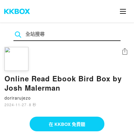
分享
Online Read Ebook Bird Box by
Josh Malerman
dorirarujezo
2024-11-27
·
8 秒
在 KKBOX 免費聽