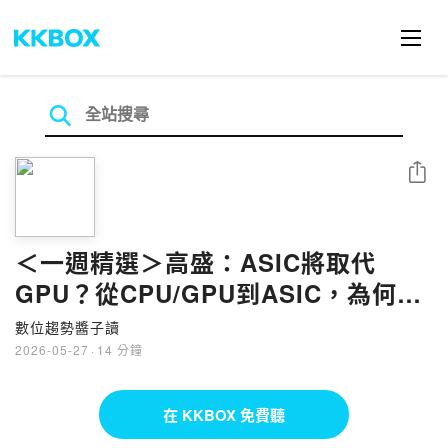
分享
＜一週精選＞高盛：ASIC將取代
GPU？從CPU/GPU到ASIC，為何數
位匯流經濟要開始下一輪的大變動？
數位趨勢醬子讀
對AI產業投資的影響為何？
2026-05-27
·
14 分鐘
在 KKBOX 免費聽