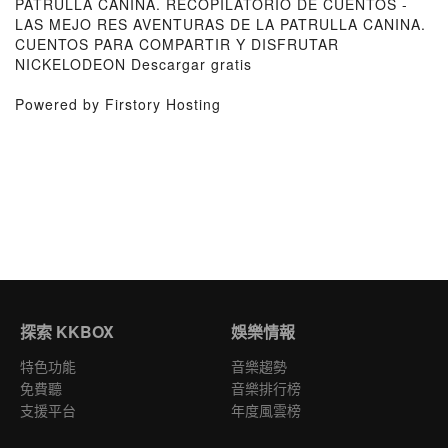
PATRULLA CANINA. RECOPILATORIO DE CUENTOS -
LAS MEJO RES AVENTURAS DE LA PATRULLA CANINA.
CUENTOS PARA COMPARTIR Y DISFRUTAR
NICKELODEON Descargar gratis
Powered by Firstory Hosting
探索 KKBOX
娛樂情報
特色功能
音樂趨勢
免費聽
音樂排行榜
支援平台
年度風雲榜