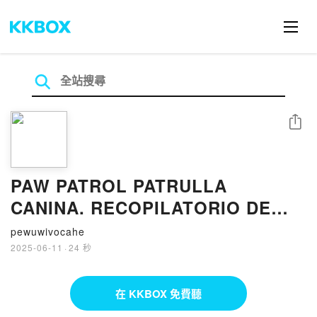
分享
PAW PATROL PATRULLA
CANINA. RECOPILATORIO DE
CUENTOS - LAS MEJO RES
pewuwivocahe
AVENTURAS DE LA PATRULLA
2025-06-11
·
24 秒
CANINA. CUENTOS PARA
COMPARTIR Y DISFRUTAR
在 KKBOX 免費聽