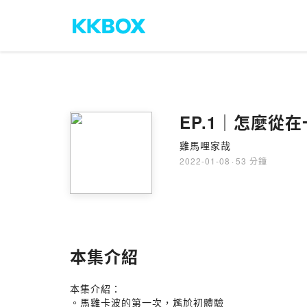
EP.1｜怎麼
雞馬哩家哉
2022-01-08
·
53 分鐘
本集介紹
本集介紹：
。馬雞卡波的第一次，尷尬初體驗