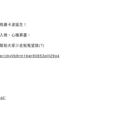
馬雞卡波誕生！
入微、心機算盡，
助大家少走點冤望路(?)
user/cky0b8rm16wr80853qjtj29g4
st/