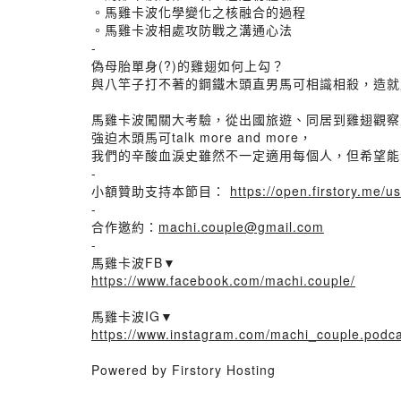
。馬雞卡波化學變化之核融合的過程
。馬雞卡波相處攻防戰之溝通心法
-
偽母胎單身(?)的雞翅如何上勾？
與八竿子打不著的鋼鐵木頭直男馬可相識相殺，造就
馬雞卡波闖關大考驗，從出國旅遊、同居到雞翅觀察
強迫木頭馬可talk more and more，
我們的辛酸血淚史雖然不一定適用每個人，但希望能幫
-
小額贊助支持本節目：
https://open.firstory.me/
-
合作邀約：
machi.couple@gmail.com
-
馬雞卡波FB▼
https://www.facebook.com/machi.couple/
馬雞卡波IG▼
https://www.instagram.com/machi_couple.podca
Powered by Firstory Hosting