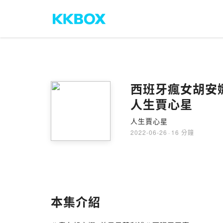
西班牙瘋女胡安
人生賈心星
人生賈心星
2022-06-26
·
16 分鐘
本集介紹