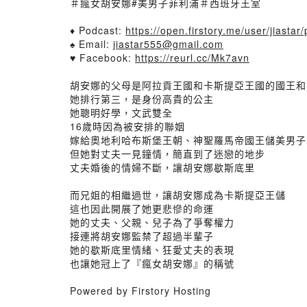
＃瘋女胡安娜#美男子菲利浦＃西班牙王室
♦️ Podcast:
https://open.firstory.me/user/jiastar
♠️ Email:
jiastar555@gmail.com
♥️ Facebook:
https://reurl.cc/Mk7avn
胡安娜的父母是阿拉貢王國和卡斯提亞王國的國王和
她排行第三，是身份高貴的公主
她聰明好學，文武雙全
16歲時因為被安排的聯姻
嫁給奧地利哈布斯堡王朝、神聖羅馬帝國王儲美男子
但她對丈夫一見鐘情，簡直到了迷戀的地步
丈夫婚後的情婦不斷，讓胡安娜歇斯底里
而兄姐的相繼過世，讓胡安娜成為卡斯提亞王儲
這也因此開展了她更悲慘的命運
她的丈夫、父親、兒子為了爭奪權力
接連將胡安娜監禁了超過半輩子
她的歇斯底里情緒、狂愛丈夫的表現
也讓她冠上了『瘋女胡安娜』的稱號
Powered by Firstory Hosting