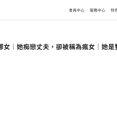
會員中心
服務中心
特
娜女｜她痴戀丈夫，卻被稱為瘋女｜她是