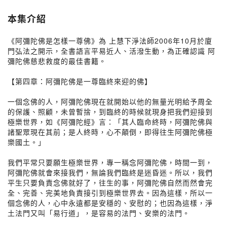
本集介紹
《阿彌陀佛是怎樣一尊佛》為 上慧下淨法師2006年10月於廈
門弘法之開示，全書語言平易近人、活潑生動，為正確認識 阿
彌陀佛慈悲救度的最佳書籍。
【第四章：阿彌陀佛是一尊臨終來迎的佛】
一個念佛的人，阿彌陀佛現在就開始以他的無量光明給予周全
的保護、照顧，未曾暫捨，到臨終的時候就現身把我們迎接到
極樂世界，如《阿彌陀經》言：「其人臨命終時，阿彌陀佛與
諸聖眾現在其前；是人終時，心不顛倒，即得往生阿彌陀佛極
樂國土。」
我們平常只要願生極樂世界，專一稱念阿彌陀佛，時間一到，
阿彌陀佛就會來接我們，無論我們臨終是迷昏迷。所以，我們
平生只要負責念佛就好了，往生的事，阿彌陀佛自然而然會完
全、完善、完美地負責接引到極樂世界去。因為這樣，所以一
個念佛的人，心中永遠都是安穩的、安慰的；也因為這樣，淨
土法門又叫「易行道」，是容易的法門、安樂的法門。