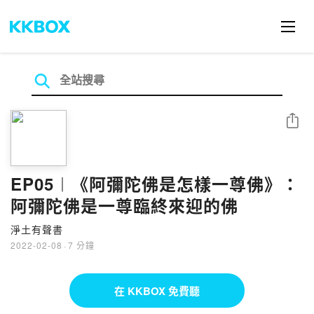
分享
EP05︱《阿彌陀佛是怎樣一尊佛》：
阿彌陀佛是一尊臨終來迎的佛
淨土有聲書
2022-02-08
·
7 分鐘
在 KKBOX 免費聽