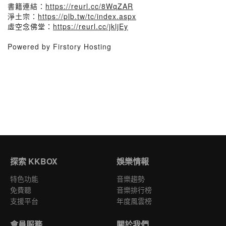
書籍連結：
https://reurl.cc/8WqZAR
淨土宗：
https://plb.tw/tc/index.aspx
虛空念佛堂：
https://reurl.cc/jkljEy
Powered by Firstory Hosting
探索 KKBOX
娛樂情報
特色功能
音樂趨勢
免費聽
音樂排行榜
支援平台
年度風雲榜
會員服務
關於我們