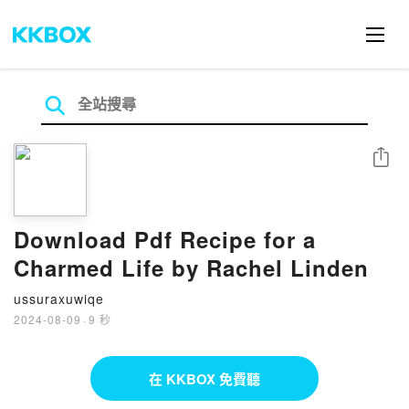
分享
Download Pdf Recipe for a
Charmed Life by Rachel Linden
ussuraxuwiqe
2024-08-09
·
9 秒
在 KKBOX 免費聽