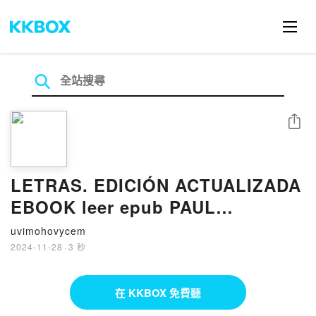
分享
LETRAS. EDICIÓN ACTUALIZADA
EBOOK leer epub PAUL
MCCARTNEY
uvimohovycem
2024-11-28
·
3 秒
在 KKBOX 免費聽