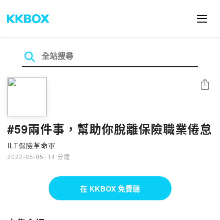
分享
#59兩件事，幫助你脫離保險職業倦怠
ILT保險革命軍
2022-05-05
·
14 分鐘
在 KKBOX 免費聽