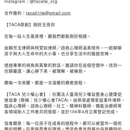
Instagram｜@tacatw_org
合作邀約｜
taca01tw@gmail.com
【TACA原創】剛好玉見你
在每一段人生風景裡，願我們都能剛好相遇。
由賴芳玉律師與柯萱如律師／諮商心理師溫柔陪伴，一起聊聊
孩子與大人生命中的大小事，也分享生活中的酸甜苦辣。
透過專業的視角與真摯的對話，邀請你在這個空間中，找到一
份歸屬感，讓心靜下來、被理解、被擁抱。
願每一次收聽，都是一次溫暖的療癒旅程。
【TACA 兒少權心會】｜社團法人臺灣兒少權益暨身心健康促
進協會 (簡稱：兒少權心會TACA)，由熟習處理家庭事件律師、
臨床心理師、諮商心理師、社工、精神科醫師、職能治療師等
各領域助人工作者共同發起，並於106年4月立案登記完成。
協會願景：每一位孩子在成長的過程中，都可以被當作一個完
整的個體，在愛與尊重的環境，學習負責並發展出自我獨特的