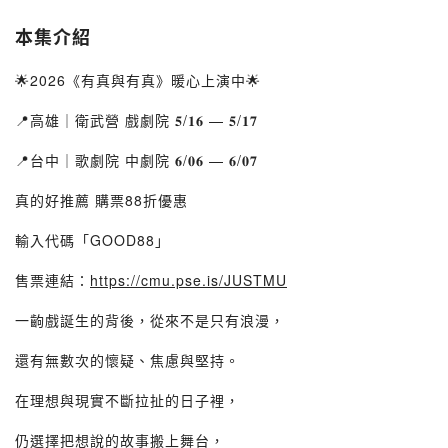
本集介紹
🌟2026《有真與有真》暖心上演中🌟
📍高雄｜衛武營 戲劇院 𝟓/𝟏𝟔 — 𝟓/𝟏𝟕
📍台中｜歌劇院 中劇院 𝟔/𝟎𝟔 — 𝟔/𝟎𝟕
真的好推薦 購票88折優惠
輸入代碼「GOOD88」
售票連結：
https://cmu.pse.is/JUSTMU
一齣戲誕生的背後，從來不是只有浪漫，
還有無數次的懷疑、焦慮與堅持。
在理想與現實不斷拉扯的日子裡，
仍選擇把想說的故事搬上舞台，