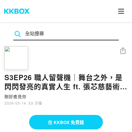
分享
S3EP26 職人留聲機｜舞台之外，是
閃閃發亮的真實人生 ft. 張芯慈藝術總
監
剛好癒見你
2026-05-14
·
53 分鐘
在 KKBOX 免費聽