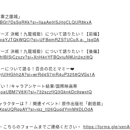
龍城寨之圍城」
lKBGt7DsSgRKk?si=llaaAe0lSJitgCLQUR8kxA
ォリアーズ 決戦！九龍城砦）について語りたい！【前編】
XBcXvaYJTQkWQCj?si=UFBqmRZSTUCuX-a-_IsgDA
ォリアーズ 決戦！九龍城砦）について語りたい！【後編】
p8hfBISjCzxzv?si=XnH4nYFBQviuNWJn2ezl8Q
ャラクターについて語る！百合の花とマミー❤️
erI4yjUIHGhh2A?si=wrRd4S7mR4uP3258QVGs1A
術がすごい！/キャラアンケート結果/国際映画祭
8u5oaUBM7V8Xj?si=732szzfIQ3GknkDc9swxtQ
気のキャラクターは？ / 関連イベント/ 原作出版社「創造館」
KdHXqaUQRqpAY?si=iqz_tl26QuqdYimM9DLOdA
、こちらのフォームまでご連絡ください。 ⁠
https://forms.gle/venA