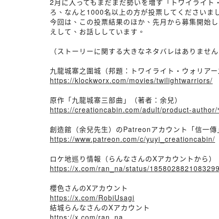
2月に入ってもまだまだ勢いを増す「トワイライト
ろ、なんと1000名以上の方が投票してくださいま
今回は、この投票結果のほか、先月から募集開始し
えして、お話ししています。
（ストーリーに関する大きなネタバレはありません
九龍城寨之圍城（邦題：トワイライト・ウォリアー
https://klockworx.com/movies/twilightwarriors/
原作「九龍城寨三部曲」（著者：余兒）
https://creationcabin.com/adult/product-au
創造館（余兒先生）のPatreonアカウント「信一
https://www.patreon.com/c/yuyi_creationcabin/
ロケ地巡り情報（らんなさんのXアカウントから）
https://x.com/ran_na/status/185802882108329
櫻色さんのXアカウント
https://x.com/RobiUsagi
結城らんなさんのXアカウント
https://x.com/ran_na