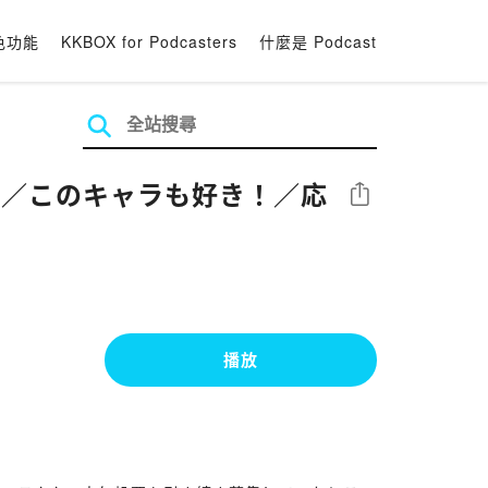
色功能
KKBOX for Podcasters
什麼是 Podcast
00超!／このキャラも好き！／応
分享
播放