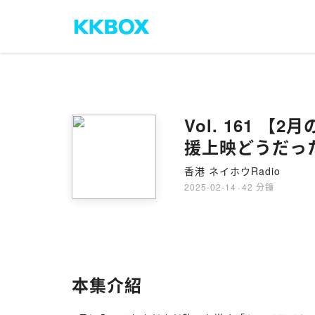
Vol. 161 
援上映どうだっ
香港 ネイホウRadio
2025-02-14
·
42 分鐘
本集介紹