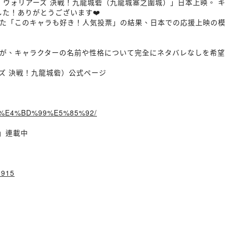
・ウォリアーズ 決戦！九龍城砦（九龍城寨之圍城）」日本上映。 
した！ありがとうございます❤️
た「このキャラも好き！人気投票」の結果、日本での応援上映の
が、キャラクターの名前や性格について完全にネタバレなしを希
ズ 決戦！九龍城砦）公式ページ
thor/%E4%BD%99%E5%85%92/
傳」連載中
9915