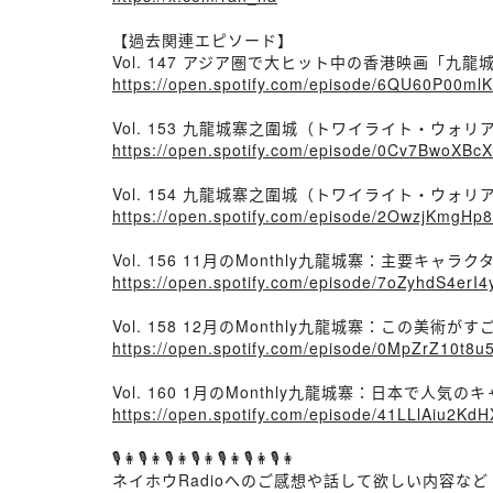
【過去関連エピソード】
Vol. 147 アジア圏で大ヒット中の香港映画「九
https://open.spotify.com/episode/6QU60P00m
Vol. 153 九龍城寨之圍城（トワイライト・ウ
https://open.spotify.com/episode/0Cv7Bwo
Vol. 154 九龍城寨之圍城（トワイライト・ウ
https://open.spotify.com/episode/2OwzjKmgH
Vol. 156 11月のMonthly九龍城寨：主要キ
https://open.spotify.com/episode/7oZyhdS4
Vol. 158 12月のMonthly九龍城寨：この美
https://open.spotify.com/episode/0MpZrZ10t
Vol. 160 1月のMonthly九龍城寨：日本で人
https://open.spotify.com/episode/41LLlAiu2
🎙👩🎙👩🎙👩🎙👩🎙👩🎙👩🎙👩
ネイホウRadioへのご感想や話して欲しい内容など