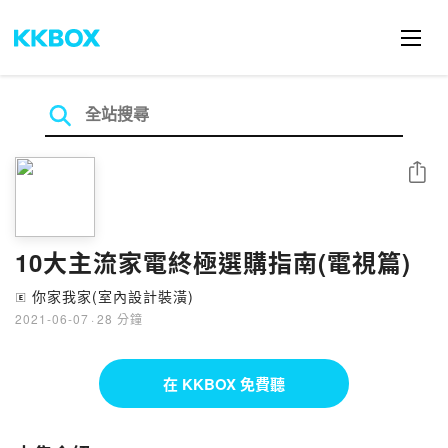
分享
10大主流家電終極選購指南(電視篇)
你家我家(室內設計裝潢)
🄴
2021-06-07
·
28 分鐘
在 KKBOX 免費聽