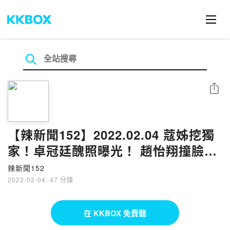
分享
【辣新聞152】2022.02.04 蔻姊挖獨
家！卓冠廷醜照曝光！ 趙怡翔撞臉？
張博洋唱挽仙桃！
辣新聞152
2022-02-04
·
47 分鐘
在 KKBOX 免費聽