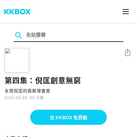
分享
第四集：倪匡創意無窮
永懷倪匡的衛斯理書齋
2026-05-28
·
29 分鐘
在 KKBOX 免費聽