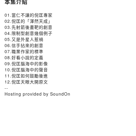
本集介紹
01.當仁不讓的倪匡專家
02.倪匡的「渾然天成」
03.先射箭後畫靶的創意
04.限制型創意幾個例子
05.又是外星人惹禍
06.信手拈來的創意
07.職業作家的標準
08.好看小說的定義
09.倪匡腦海中的影像
10.倪匡腦海中的聲音
11.倪匡如何鼓勵後進
12.倪匡天眼大開原文
--
Hosting provided by SoundOn