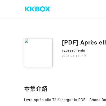
[PDF] Après el
yzossechenin
2025-06-13
·
7 秒
本集介紹
Livre Après elle Télécharger le PDF - Ariane Bo