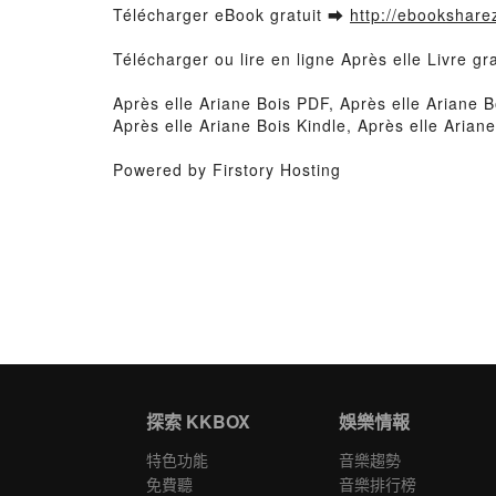
Télécharger eBook gratuit ➡
http://ebooksharez
Télécharger ou lire en ligne Après elle Livre g
Après elle Ariane Bois PDF, Après elle Ariane B
Après elle Ariane Bois Kindle, Après elle Arian
Powered by Firstory Hosting
探索 KKBOX
娛樂情報
特色功能
音樂趨勢
免費聽
音樂排行榜