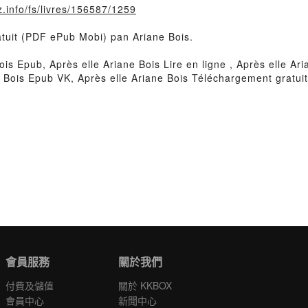
.info/fs/livres/156587/1259
ratuit (PDF ePub Mobi) pan Ariane Bois.
ois Epub, Après elle Ariane Bois Lire en ligne , Après elle Ar
e Bois Epub VK, Après elle Ariane Bois Téléchargement gratuit
會員服務
關於我們
付費及儲值
關於 KKBOX
會員中心
新聞中心