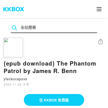
分享
{epub download} The Phantom
Patrol by James R. Benn
yfeckocapoxe
2024-11-29
·
8 秒
在 KKBOX 免費聽